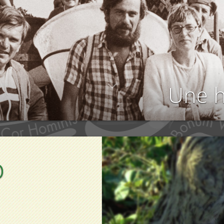
Une h
o