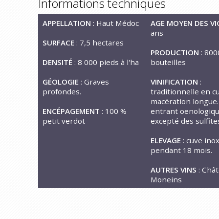
Informations techniques
APPELLATION
: Haut Médoc
AGE MOYEN DES VI
ans
SURFACE
: 7,5 hectares
PRODUCTION
: 800
DENSITÉ
: 8 000 pieds à l'ha
bouteilles
GÉOLOGIE
: Graves
VINIFICATION
:
profondes.
traditionnelle en c
macération longue
ENCÉPAGEMENT
: 100 %
entrant oenologiq
petit verdot
excepté des sulfite
ELEVAGE
: cuve ino
pendant 18 mois.
AUTRES VINS
: Châ
Moneins