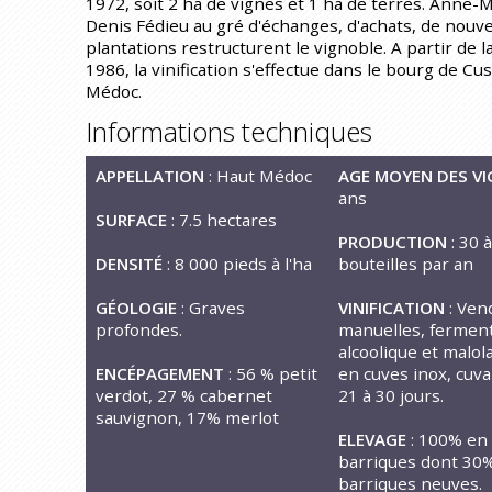
1972, soit 2 ha de vignes et 1 ha de terres. Anne-M
Denis Fédieu au gré d'échanges, d'achats, de nouve
plantations restructurent le vignoble. A partir de l
1986, la vinification s'effectue dans le bourg de Cu
Médoc.
Informations techniques
APPELLATION
: Haut Médoc
AGE MOYEN DES VI
ans
SURFACE
: 7.5 hectares
PRODUCTION
: 30 
DENSITÉ
: 8 000 pieds à l'ha
bouteilles par an
GÉOLOGIE
: Graves
VINIFICATION
: Ve
profondes.
manuelles, fermen
alcoolique et malol
ENCÉPAGEMENT
: 56 % petit
en cuves inox, cuv
verdot, 27 % cabernet
21 à 30 jours.
sauvignon, 17% merlot
ELEVAGE
: 100% en
barriques dont 30
barriques neuves.