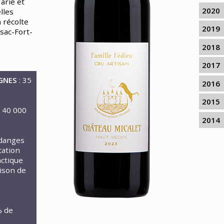
arie et
2020
lles
a récolte
2019
ssac-Fort-
2018
2017
GNES
: 35
2016
2015
à 40 000
2014
ndanges
tation
actique
aison de
% de