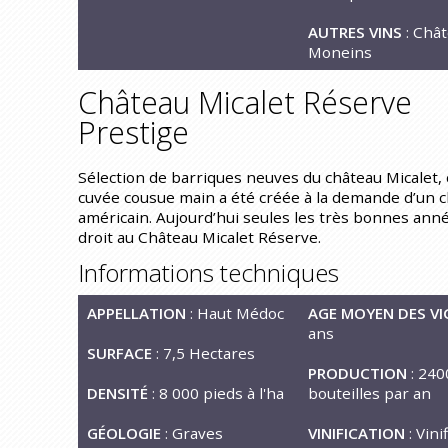
AUTRES VINS
: Châ
Moneins
Château Micalet Réserve
Prestige
Sélection de barriques neuves du château Micalet, 
cuvée cousue main a été créée à la demande d’un c
américain. Aujourd’hui seules les très bonnes ann
droit au Château Micalet Réserve.
Informations techniques
APPELLATION
: Haut Médoc
AGE MOYEN DES VI
ans
SURFACE
: 7,5 Hectares
PRODUCTION
: 240
DENSITÉ
: 8 000 pieds à l'ha
bouteilles par an
GÉOLOGIE
: Graves
VINIFICATION
: Vini