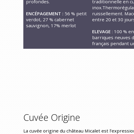
profondes.
traditionnelle en c
inox.Thermorégula
ENCÉPAGEMENT :
56 % petit
ruissellement. Mac
verdot, 27 % cabernet
entre 20 et 30 jour
sauvignon, 17% merlot
ELEVAGE
: 100 % e
barriques neuves 
français pendant u
Cuvée Origine
La cuvée origine du château Micalet est l’expressi