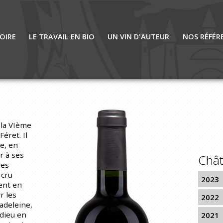
OIRE
LE TRAVAIL EN BIO
UN VIN D'AUTEUR
NOS RÉFÉR
 la VIème
éret. Il
re, en
ur à ses
Chât
des
 cru
2023
ient en
r les
2022
Madeleine,
édieu en
2021