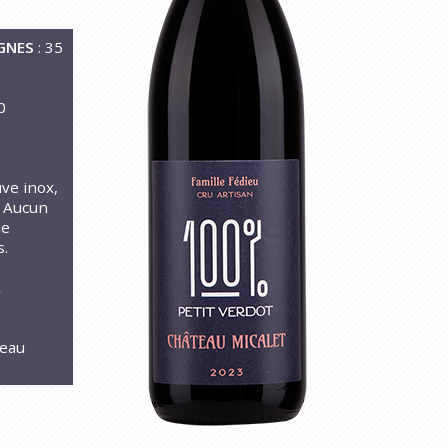
GNES
: 35
0
uve inox,
. Aucun
ue
s.
x
teau